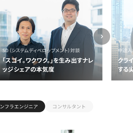
SD（システムディベロップメント）対談
中途入社
「スゴイ。ワクワク。」を生み出すナレ
クラ
ッジシェアの本気度
する
ンフラエンジニア
コンサルタント