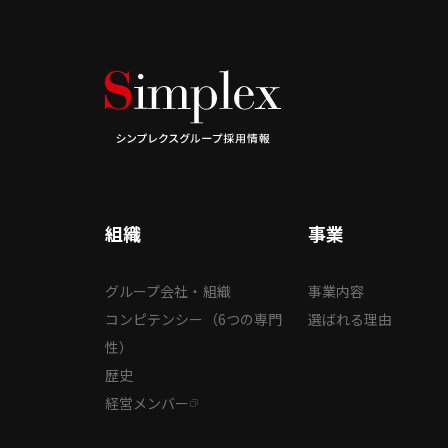
組織
事業
グループ会社・組織
事業内容
コンピテンシー（6つの専門
選ばれる理由
性）
歴史
経営メンバー