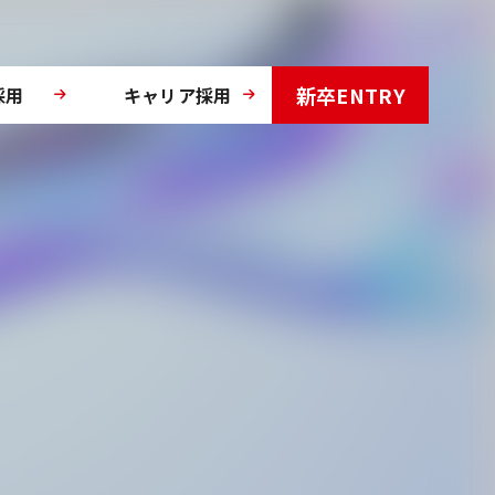
新卒ENTRY
採用
キャリア採用
選ばれる理由
DE&Iの取り組み
福利厚生