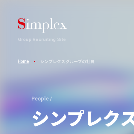
Group Recruiting Site
Home
シンプレクスグループの社員
Business
Culture
Workplace
Who We Ar
事業
働き方・文化
環境・制度
組織
People /
シンプレク
ビジネスを1から100まで。
多彩な才能が集まるシンプレクスグルー
発揮できるパフォーマンスは環境によって変わる
最上流から一気通貫でイノベーションにコミット
プ。互いの才能を認め合いながら、プロフェ
シンプレクスグループでは、メンバーがパフォ
それがシンプレクスグループの事業です。
ッショナル集団として、求められる以上の価
しています。
値創造にコミットします。