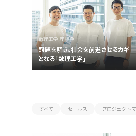
数理工学 座談会
難題を解き、社会を前進させるカギ
となる「数理工学」
すべて
セールス
プロジェクト