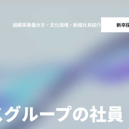
組織
事業
働き方・文化
環境・制度
社員紹介
新卒
e
スグループの社員
。
する。
ーマンスを最大化できる環境を整備
カルチャー
事業内容
ワークライフバランス
オフィス紹介