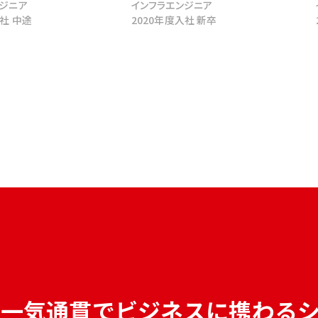
ンジニア
インフラエンジニア
入社 中途
2020年度入社 新卒
で
一気通貫でビジネスに携わる