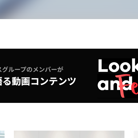
コンピテンシー（6つの専
歴史
門性）