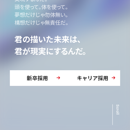
頭を使って。体を使って。
夢想だけじゃ勿体無い。
社員紹介
構想だけじゃ無責任だ。
君の描いた未来は、
君が現実にするんだ。
新卒採用
キャリア採用
新卒採用
キャリア採用
28卒
Scroll