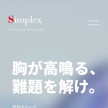
Group Recruiting Site
組織
胸が高鳴る、
事業
難題を解け。
働き方・文化
実現するんだ。
環境・制度