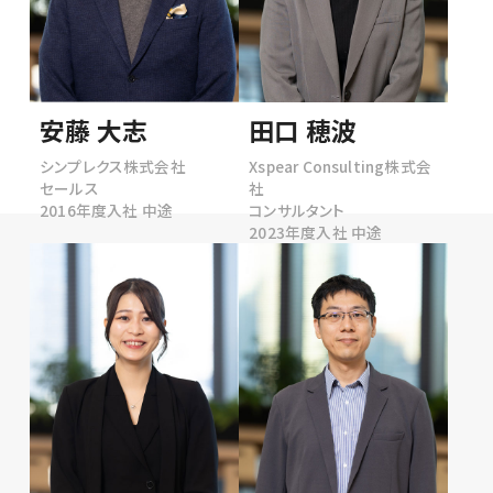
安藤 大志
田口 穂波
シンプレクス株式会社
Xspear Consulting株式会
セールス
社
2016年度入社 中途
コンサルタント
2023年度入社 中途