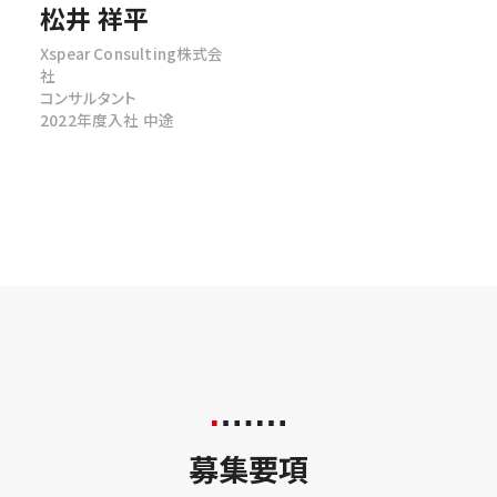
松井 祥平
Xspear Consulting株式会
社
コンサルタント
2022年度入社 中途
募集要項