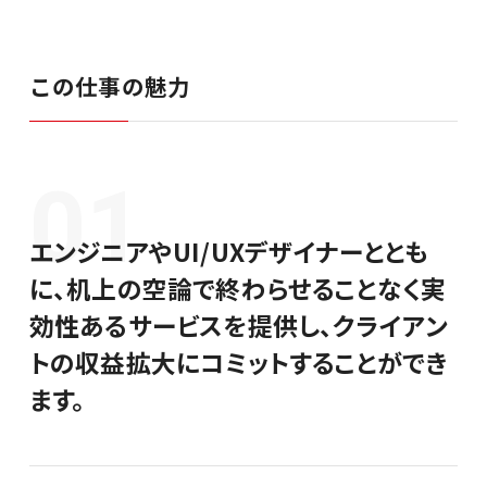
シンプレクスグループ基本情報
この仕事の魅力
01
カジュアル面談
エンジニアやUI/UXデザイナーととも
ビジネスコンサルタント
に、机上の空論で終わらせることなく実
効性あるサービスを提供し、クライアン
エンジニア／PM／デザイナー
トの収益拡大にコミットすることができ
ます。
セールス／コーポレート