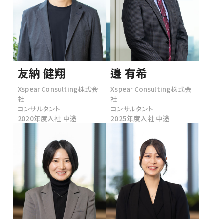
セールス／
コーポレート
友納 健翔
邊 有希
Xspear Consulting株式会
Xspear Consulting株式会
社
社
コンサルタント
コンサルタント
2020年度入社 中途
2025年度入社 中途