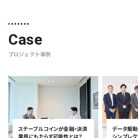
Case
プロジェクト事例
ステーブルコインが金融・決済
データ駆動
業界にもたらす可能性とは？
シンプレク