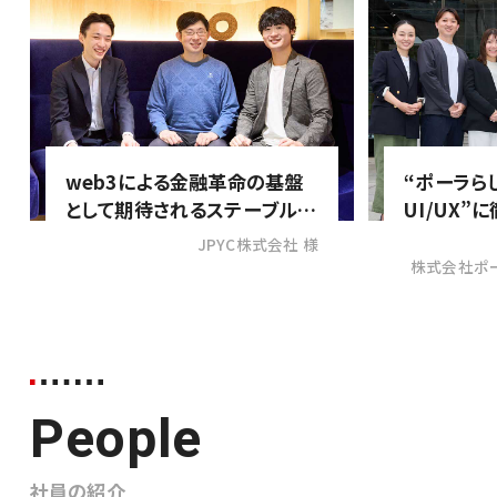
web3による金融革命の基盤
“ポーラら
として期待されるステーブルコ
UI/UX”
イン「JPYC」の取引システムは
今までにな
JPYC株式会社 様
どこが画期的なのか？
出す「カル
株式会社ポ
People
社員の紹介