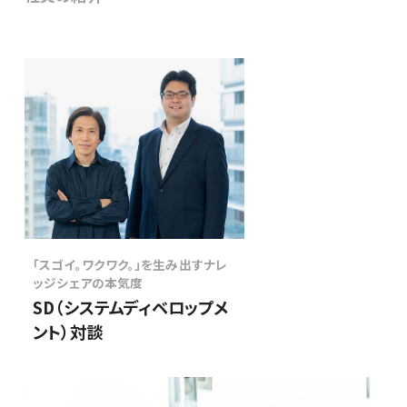
「スゴイ。ワクワク。」を生み出すナレ
ッジシェアの本気度
ビジネス
コンサルタント
SD（システムディベロップメ
ント）対談