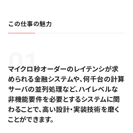
シンプレクスグループ基本情報
この仕事の魅力
01
カジュアル面談
マイクロ秒オーダーのレイテンシが求
ビジネスコンサルタント
められる金融システムや、何千台の計算
サーバの並列処理など、ハイレベルな
エンジニア／PM／デザイナー
非機能要件を必要とするシステムに関
わることで、高い設計・実装技術を磨く
セールス／コーポレート
ことができます。