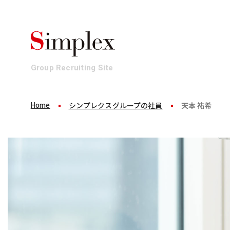
Group Recruiting Site
Home
シンプレクスグループの社員
天本 祐希
Business
Culture
Workplace
Who We Ar
事業
働き方・文化
環境・制度
組織
ビジネスを1から100まで。
多彩な才能が集まるシンプレクスグルー
発揮できるパフォーマンスは環境によって変わる
最上流から一気通貫でイノベーションにコミット
プ。互いの才能を認め合いながら、プロフェ
シンプレクスグループでは、メンバーがパフォ
それがシンプレクスグループの事業です。
ッショナル集団として、求められる以上の価
しています。
値創造にコミットします。