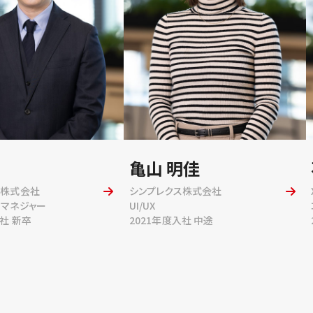
亀山 明佳
ス株式会社
シンプレクス株式会社
トマネジャー
UI/UX
入社 新卒
2021年度入社 中途