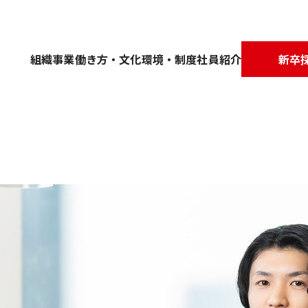
組織
事業
働き方・文化
環境・制度
社員紹介
新卒
e
。
する。
ーマンスを最大化できる環境を整備
カルチャー
事業内容
ワークライフバランス
オフィス紹介