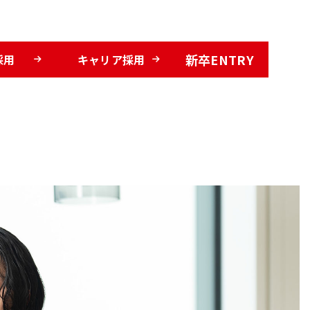
新卒ENTRY
採用
キャリア採用
選ばれる理由
DE&Iの取り組み
福利厚生