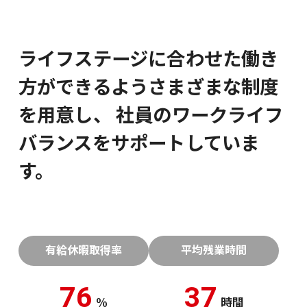
社員紹介
ライフステージに合わせた働き
方ができるようさまざまな制度
を用意し、
社員のワークライフ
バランスをサポートしていま
新卒採用
キャリア採用
す。
28卒
有給休暇取得率
平均残業時間
76
37
%
時間