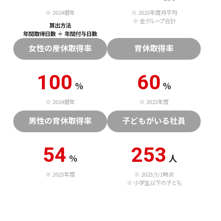
※ 2024暦年
※ 2023年度月平均
※ 全グループ合計
算出方法
年間取得日数 ÷ 年間付与日数
女性の産休取得率
育休取得率
100
60
%
%
※ 2024暦年
※ 2023年度
男性の育休取得率
子どもがいる社員
54
253
%
人
※ 2023年度
※ 2023/3/1時点
※ 小学生以下の子ども