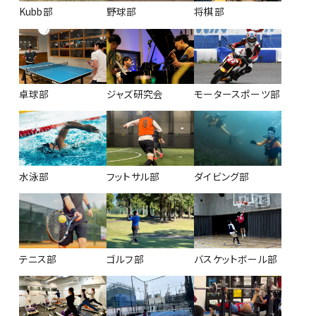
Kubb部
野球部
将棋部
卓球部
ジャズ研究会
モータースポーツ部
水泳部
フットサル部
ダイビング部
テニス部
ゴルフ部
バスケットボール部