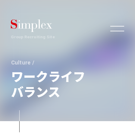
Group Recruiting Site
Culture /
組織
ワークライフ
バランス
事業
働き方・文化
環境・制度