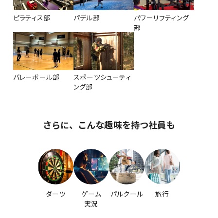
ピラティス部
パデル部
パワーリフティング
部
バレーボール部
スポーツシューティ
ング部
さらに、こんな趣味を持つ社員も
ダーツ
ゲーム
パルクール
旅行
実況