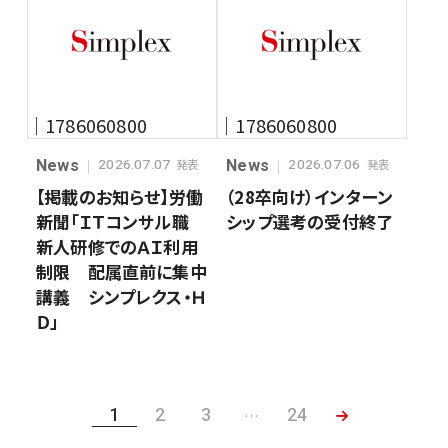
｜1786060800
｜1786060800
News
News
2026.07.07
2026.07.06
発表
発表
【掲載のお知らせ】労働
（28卒向け）インターン
新聞「ＩＴコンサル職
シップ選考の受付終了
新人研修でのＡＩ利用
制限 配属直前に集中
講義 シンプレクス・Ｈ
Ｄ」
1
2
3
24
…