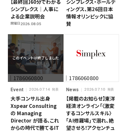
【最終回】60分でわかる
シンプレクス・ホールデ
シンプレクス│人事に
ィングス、第26回日本
よる企業説明会
情報オリンピックに協
賛
開催日
2026.08.05
このイベントは終了しました
｜1786060800
｜1786060800
Event
News
2026.07.14
2026.07.10
発表
発表
大手コンサル出身
【掲載のお知らせ】東洋
Xspear Consulting
経済オンライン「〈激変
の Managing
するコンサルスキル〉
Director が語る、これ
｢AI修羅場｣で溺れ､絶
からの時代で勝てるIT
望させろ！アクセンチュ