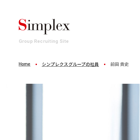
Group Recruiting Site
Home
シンプレクスグループの社員
前田 貴史
Business
Culture
Workplace
Who We Ar
事業
働き方・文化
環境・制度
組織
ビジネスを1から100まで。
多彩な才能が集まるシンプレクスグルー
発揮できるパフォーマンスは環境によって変わる
最上流から一気通貫でイノベーションにコミット
プ。互いの才能を認め合いながら、プロフェ
シンプレクスグループでは、メンバーがパフォ
それがシンプレクスグループの事業です。
ッショナル集団として、求められる以上の価
しています。
値創造にコミットします。