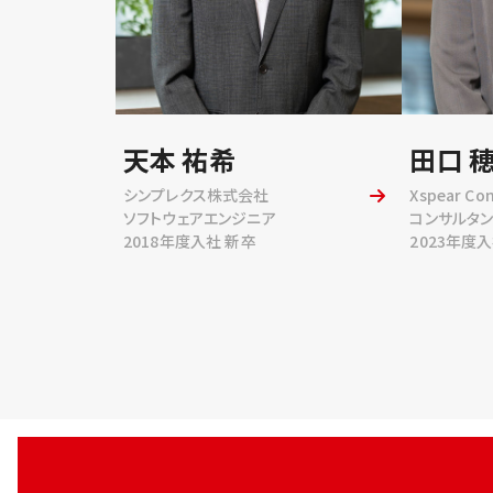
天本 祐希
田口 
シンプレクス株式会社
Xspear C
ソフトウェアエンジニア
コンサルタン
2018年度入社 新卒
2023年度