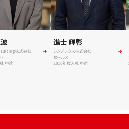
穂波
進士 輝彰
onsulting株式会社
シンプレクス株式会社
ト
セールス
入社 中途
2016年度入社 中途