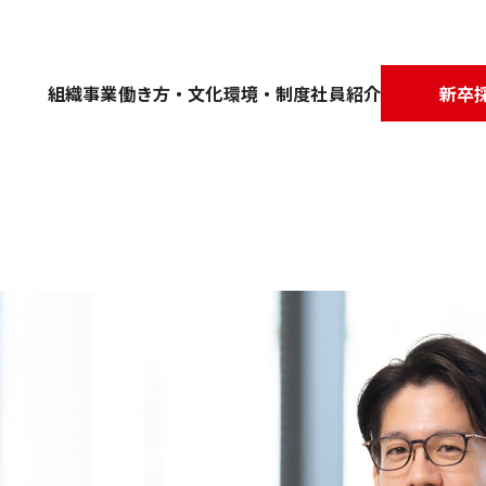
組織
事業
働き方・文化
環境・制度
社員紹介
新卒
e
。
する。
ーマンスを最大化できる環境を整備
カルチャー
事業内容
ワークライフバランス
オフィス紹介