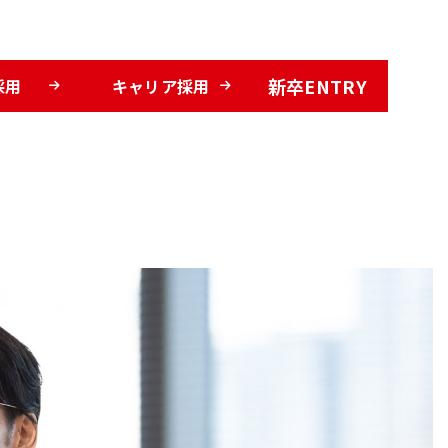
新卒ENTRY
採用
キャリア採用
選ばれる理由
DE&Iの取り組み
福利厚生