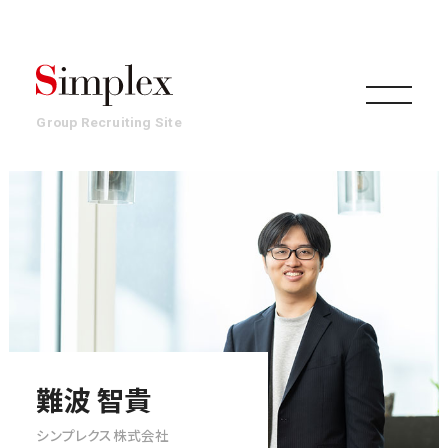
Group Recruiting Site
組織
事業
働き方・文化
難波 智貴
シンプレクス株式会社
環境・制度