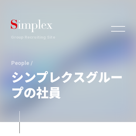
Group Recruiting Site
People /
組織
シンプレクスグルー
プの社員
事業
働き方・文化
環境・制度