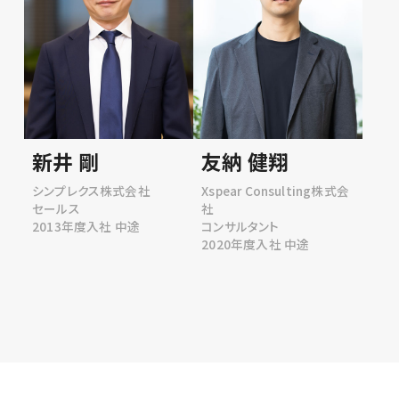
新井 剛
友納 健翔
シンプレクス株式会社
Xspear Consulting株式会
セールス
社
2013年度入社 中途
コンサルタント
2020年度入社 中途