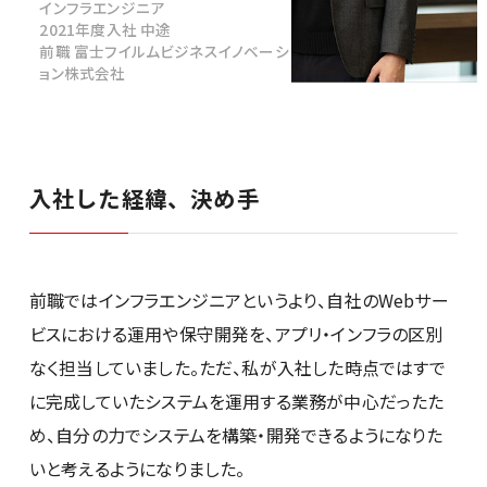
インフラエンジニア
2021年度入社 中途
前職 富士フイルムビジネスイノベーシ
ョン株式会社
社員紹介
入社した経緯、決め手
新卒採用
キャリア採用
前職ではインフラエンジニアというより、自社のWebサー
ビスにおける運用や保守開発を、アプリ・インフラの区別
28卒
なく担当していました。ただ、私が入社した時点ではすで
に完成していたシステムを運用する業務が中心だったた
め、自分の力でシステムを構築・開発できるようになりた
いと考えるようになりました。