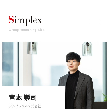
Group Recruiting Site
組織
事業
働き方・文化
宮本 崇司
シンプレクス株式会社
環境・制度