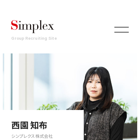
Group Recruiting Site
組織
事業
働き方・文化
西園 知布
シンプレクス株式会社
環境・制度