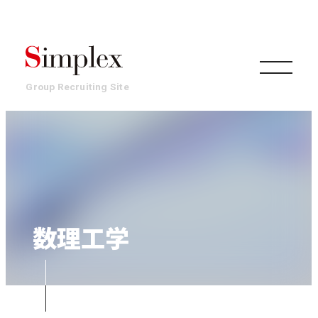
Group Recruiting Site
組織
事業
数理工学
働き方・文化
環境・制度