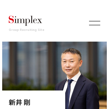
Group Recruiting Site
組織
事業
働き方・文化
新井 剛
環境・制度