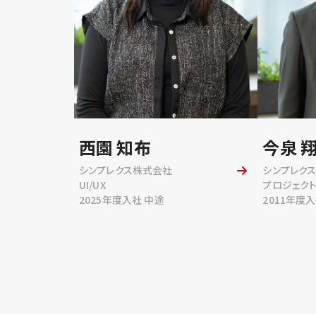
西園 知布
今泉 
シンプレクス株式会社
シンプレク
UI/UX
プロジェク
2025年度入社 中途
2011年度