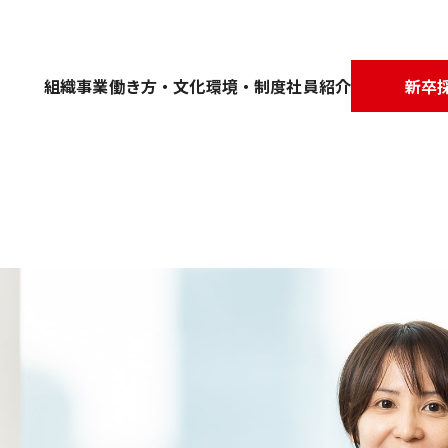
組織
事業
働き方・文化
環境・制度
社員紹介
新卒
e
。
する。
ーマンスを最大化できる環境を整備
カルチャー
事業内容
ワークライフバランス
オフィス紹介