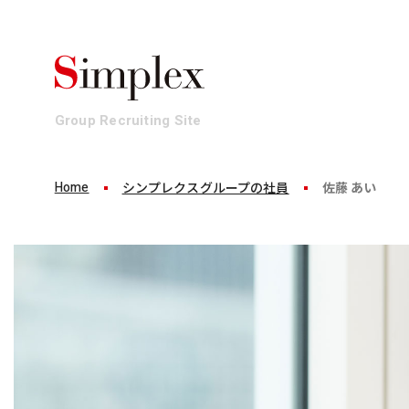
Group Recruiting Site
Home
シンプレクスグループの社員
佐藤 あい
Business
Culture
Workplace
Who We Ar
事業
働き方・文化
環境・制度
組織
ビジネスを1から100まで。
多彩な才能が集まるシンプレクスグルー
発揮できるパフォーマンスは環境によって変わる
最上流から一気通貫でイノベーションにコミット
プ。互いの才能を認め合いながら、プロフェ
シンプレクスグループでは、メンバーがパフォ
それがシンプレクスグループの事業です。
ッショナル集団として、求められる以上の価
しています。
値創造にコミットします。