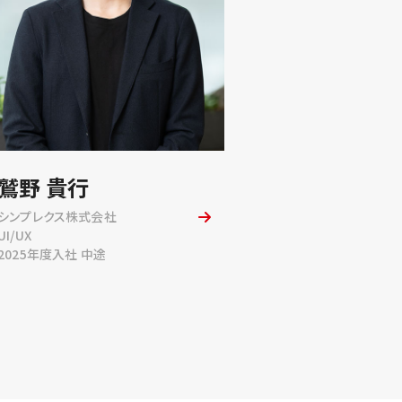
鷲野 貴行
シンプレクス株式会社
UI/UX
2025年度入社 中途