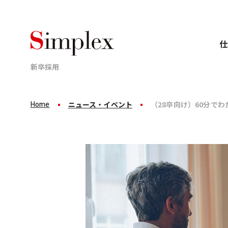
仕
新卒採用
Home
ニュース・イベント
（28卒向け）60分で
Business
Career
Recruit
仕事について
キャリアについて
採用情報
業界、顧客、案件ごとのプロジェクトに分かれて
新卒8年目で年収1,000万円。
シンプレクスグループは
これがシンプレクスグループの
「完全ポテンシャル採用」です。
標準成長です。