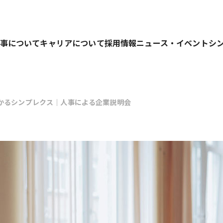
事について
キャリアについて
採用情報
ニュース・イベント
シ
わかるシンプレクス｜人事による企業説明会
業務を行っています。
キャリアパス
募集要項
仕事の進め方
人材育成の考え方
選考プロセス