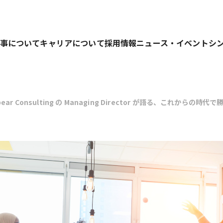
事について
キャリアについて
採用情報
ニュース・イベント
シ
r Consulting の Managing Director が語る、これからの
業務を行っています。
キャリアパス
募集要項
仕事の進め方
人材育成の考え方
選考プロセス