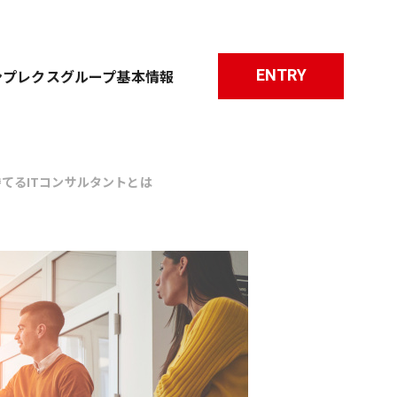
ENTRY
ンプレクスグループ基本情報
時代で勝てるITコンサルタントとは
職種について
研修について
よくあるご質問