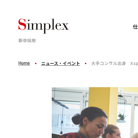
仕
新卒採用
Home
ニュース・イベント
大手コンサル出身 Xspea
Business
Career
Recruit
仕事について
キャリアについて
採用情報
業界、顧客、案件ごとのプロジェクトに分かれて
新卒8年目で年収1,000万円。
シンプレクスグループは
これがシンプレクスグループの
「完全ポテンシャル採用」です。
標準成長です。