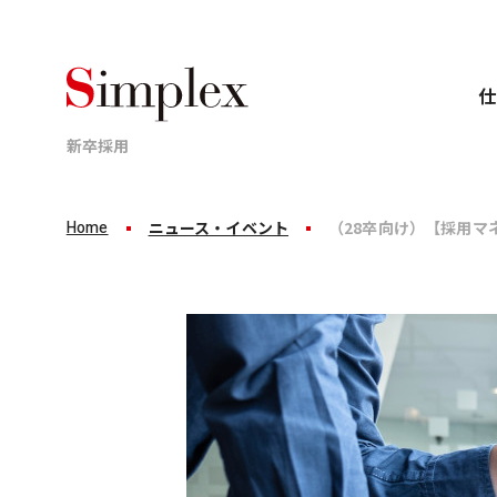
仕
新卒採用
Home
ニュース・イベント
（28卒向け）【採用マ
Business
Career
Recruit
仕事について
キャリアについて
採用情報
業界、顧客、案件ごとのプロジェクトに分かれて
新卒8年目で年収1,000万円。
シンプレクスグループは
これがシンプレクスグループの
「完全ポテンシャル採用」です。
標準成長です。