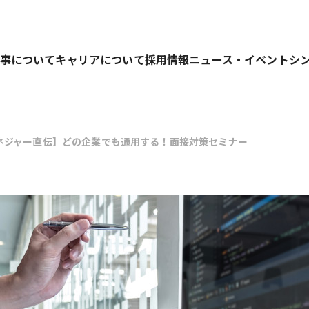
事について
キャリアについて
採用情報
ニュース・イベント
シ
ネジャー直伝】どの企業でも通用する！面接対策セミナー
業務を行っています。
キャリアパス
募集要項
仕事の進め方
人材育成の考え方
選考プロセス