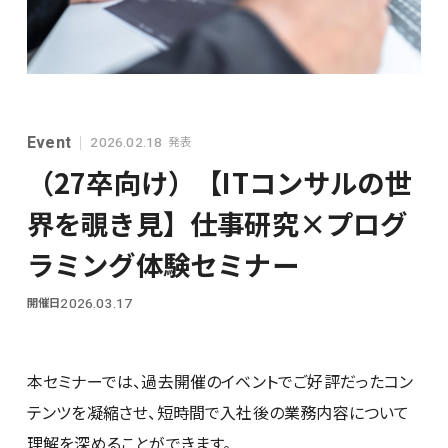
シンプレクスグループ基本情報
Event
発表
2026.02.18
（27卒向け）【ITコンサルの世
界を覗き見】仕事研究×プログ
ラミング体験セミナー
28卒
開催日
2026.03.17
本セミナーでは、過去開催のイベントでご好評だったコン
テンツを凝縮させ、短時間で入社後の業務内容について
理解を深めることができます。