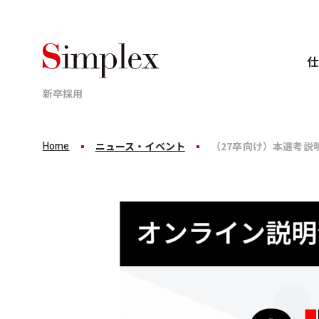
仕
新卒採用
Home
ニュース・イベント
（27卒向け）本選考説
Business
Career
Recruit
仕事について
キャリアについて
採用情報
業界、顧客、案件ごとのプロジェクトに分かれて
新卒8年目で年収1,000万円。
シンプレクスグループは
これがシンプレクスグループの
「完全ポテンシャル採用」です。
標準成長です。