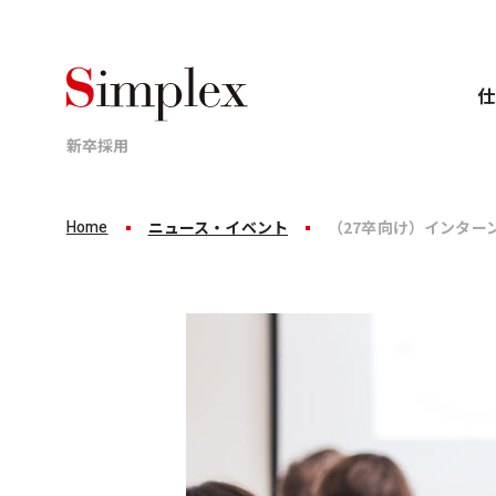
仕
新卒採用
Home
ニュース・イベント
（27卒向け）インター
Business
Career
Recruit
仕事について
キャリアについて
採用情報
業界、顧客、案件ごとのプロジェクトに分かれて
新卒8年目で年収1,000万円。
シンプレクスグループは
これがシンプレクスグループの
「完全ポテンシャル採用」です。
標準成長です。