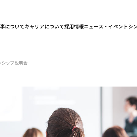
事について
キャリアについて
採用情報
ニュース・イベント
シ
ンシップ説明会
業務を行っています。
キャリアパス
募集要項
仕事の進め方
人材育成の考え方
選考プロセス