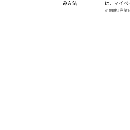
み方法
は、マイペ
※開催1営業