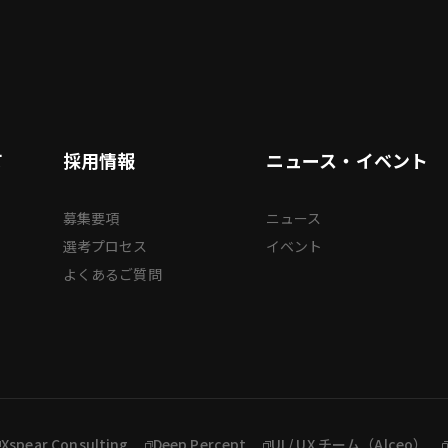
て
採用情報
ニュース・イベント
募集要項
ニュース
選考プロセス
イベント
よくあるご質問
Xspear Consulting
Deep Percept
UI / UX チーム（Alceo）