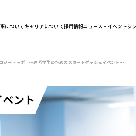
事について
キャリアについて
採用情報
ニュース・イベント
シ
クノロジー・ラボ ～理系学生のためのスタートダッシュイベント～
業務を行っています。
キャリアパス
募集要項
仕事の進め方
人材育成の考え方
選考プロセス