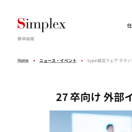
仕
新卒採用
Home
ニュース・イベント
type就活フェア テ
Business
Career
Recruit
仕事について
キャリアについて
採用情報
業界、顧客、案件ごとのプロジェクトに分かれて
新卒8年目で年収1,000万円。
シンプレクスグループは
これがシンプレクスグループの
「完全ポテンシャル採用」です。
標準成長です。