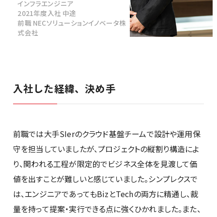
インフラエンジニア
2021年度入社 中途
前職 NECソリューションイノベータ株
式会社
社員紹介
入社した経緯、決め手
新卒採用
キャリア採用
前職では大手SIerのクラウド基盤チームで設計や運用保
守を担当していましたが、プロジェクトの縦割り構造によ
28卒
り、関われる工程が限定的でビジネス全体を見渡して価
値を出すことが難しいと感じていました。シンプレクスで
は、エンジニアであってもBizとTechの両方に精通し、裁
量を持って提案・実行できる点に強くひかれました。また、