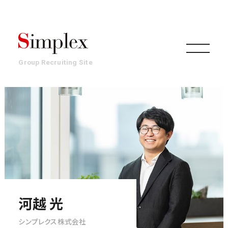
Group Recruiting Site
組織
事業
働き方・文化
河越 光
シンプレクス株式会社
環境・制度