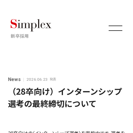
新卒採用
仕事について
News
発表
2026.06.23
キャリアについて
（28卒向け）インターンシップ
選考の最終締切について
採用情報
ニュース・イベント