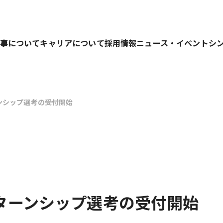
事について
キャリアについて
採用情報
ニュース・イベント
シ
ンシップ選考の受付開始
業務を行っています。
ターンシップ選考の受付開始
キャリアパス
募集要項
仕事の進め方
人材育成の考え方
選考プロセス