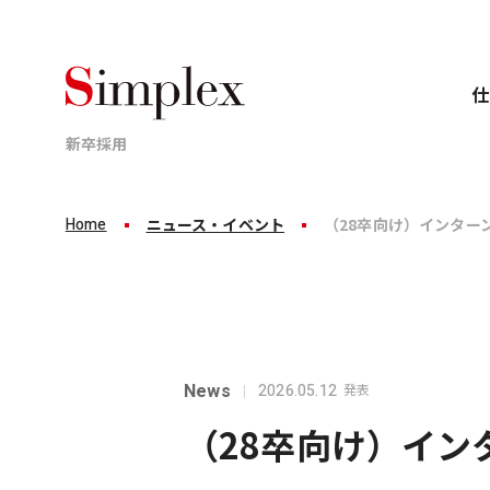
仕
新卒採用
Home
ニュース・イベント
（28卒向け）インター
Business
Career
Recruit
仕事について
キャリアについて
採用情報
News
2026.05.12
発表
業界、顧客、案件ごとのプロジェクトに分かれて
新卒8年目で年収1,000万円。
シンプレクスグループは
これがシンプレクスグループの
「完全ポテンシャル採用」です。
（28卒向け）イン
標準成長です。